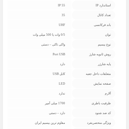
استاندارد IP
IP 55
تعداد کانال
35
باند فرکانسی
UHF
توان
0/5 وات یا 500 میلی وات
نوع بیسیم
واکی تاکی – دستی
روش ثانویه شارژ
Port USB
پایه شارژر
دارد
متعلقات داخل جعبه
کابل USB
صفحه نمایش
LED
آلارم
ندارد
ظرفیت باطری
1700 میلی آمپر
کد ضد شنود
دارد – دستی
ویژگی منحصربفرد
مقاوم ترین بیسیم ایران