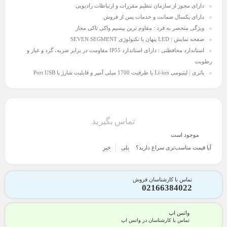
دارای مجوز از سازمان تنظیم مقررات و ارتباطات رادیویی
دارای یکسال ضمانت و خدمات پس از فروش
ویژگی منحصر به فرد
:
مقاوم ترین بیسیم واکی تاکی مجاز
صفحه نمایش
:
LED پنهان با تکنولوژی SEVEN SEGMENT
استاندارد محافظتی
:
دارای استاندارد IP55 مقاومت در برابر ضربه، گرد و غبار و
رطوبت
باتری
:
لیتیومی Li-ion با ظرفیت 1700 میلی آمپر و قابلیت شارژ با Port USB
تماس بگیرید
موجود است
آیا قیمت مناسب‌تری سراغ دارید؟
بلی
خیر
تماس با کارشناسان فروش
02166384022
واتس اپ
تماس با کارشناسان در واتس اپ